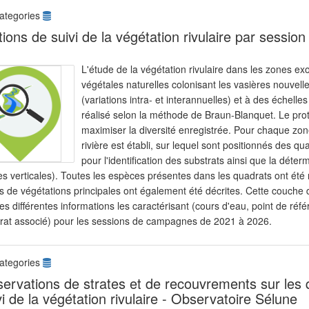
ategories
tions de suivi de la végétation rivulaire par sessio
L'étude de la végétation rivulaire dans les zones 
végétales naturelles colonisant les vasières nouvel
(variations intra- et interannuelles) et à des échelle
réalisé selon la méthode de Braun-Blanquet. Le proto
maximiser la diversité enregistrée. Pour chaque zone
rivière est établi, sur lequel sont positionnés des 
pour l'identification des substrats ainsi que la déte
tes verticales). Toutes les espèces présentes dans les quadrats ont ét
s de végétations principales ont également été décrites. Cette couche d
es différentes informations les caractérisant (cours d'eau, point de réfé
rat associé) pour les sessions de campagnes de 2021 à 2026.
ategories
ervations de strates et de recouvrements sur les 
vi de la végétation rivulaire - Observatoire Sélune