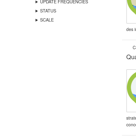
UPDATE FREQUENCIES
STATUS
SCALE
des 
C
Qua
strat
conc