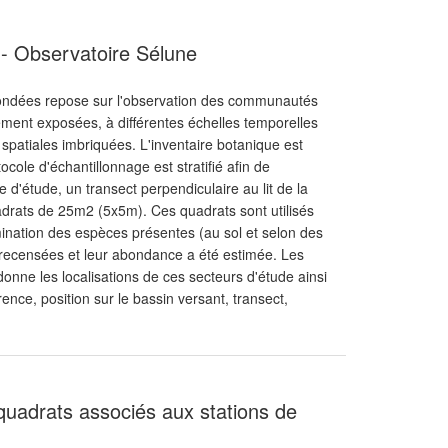
n - Observatoire Sélune
exondées repose sur l'observation des communautés
lement exposées, à différentes échelles temporelles
s spatiales imbriquées. L'inventaire botanique est
cole d'échantillonnage est stratifié afin de
 d'étude, un transect perpendiculaire au lit de la
quadrats de 25m2 (5x5m). Ces quadrats sont utilisés
rmination des espèces présentes (au sol et selon des
é recensées et leur abondance a été estimée. Les
onne les localisations de ces secteurs d'étude ainsi
rence, position sur le bassin versant, transect,
quadrats associés aux stations de