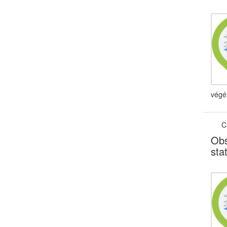
végét
C
Obs
sta