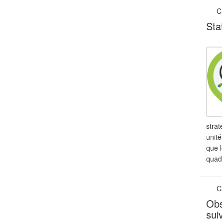
C
Sta
stra
unité
que l
quad
C
Obs
sui