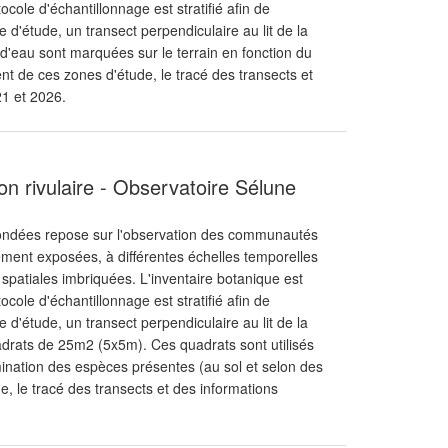
cole d'échantillonnage est stratifié afin de
 d'étude, un transect perpendiculaire au lit de la
s d'eau sont marquées sur le terrain en fonction du
nt de ces zones d'étude, le tracé des transects et
21 et 2026.
on rivulaire - Observatoire Sélune
exondées repose sur l'observation des communautés
lement exposées, à différentes échelles temporelles
s spatiales imbriquées. L'inventaire botanique est
cole d'échantillonnage est stratifié afin de
 d'étude, un transect perpendiculaire au lit de la
quadrats de 25m2 (5x5m). Ces quadrats sont utilisés
rmination des espèces présentes (au sol et selon des
e, le tracé des transects et des informations