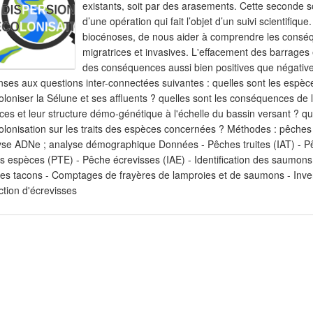
existants, soit par des arasements. Cette seconde so
d’une opération qui fait l’objet d’un suivi scientifique
biocénoses, de nous aider à comprendre les consé
migratrices et invasives. L'effacement des barrages 
des conséquences aussi bien positives que négatives
ses aux questions inter-connectées suivantes : quelles sont les espèce
oloniser la Sélune et ses affluents ? quelles sont les conséquences de l
ces et leur structure démo-génétique à l'échelle du bassin versant ? 
olonisation sur les traits des espèces concernées ? Méthodes : pêches 
yse ADNe ; analyse démographique Données - Pêches truites (IAT) - Pê
es espèces (PTE) - Pêche écrevisses (IAE) - Identification des saumons
des tacons - Comptages de frayères de lamproies et de saumons - Inv
ction d'écrevisses