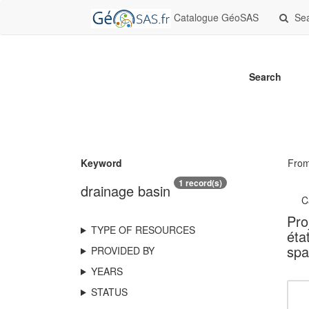
Catalogue GéoSAS
Se
Search
Keyword
Fro
1 record(s)
drainage basin
C
Pro
TYPE OF RESOURCES
éta
spa
PROVIDED BY
YEARS
STATUS