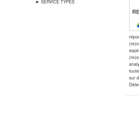
SERVICE TYPES
répon
(re)c
espè
(re)c
anal
tout
sur 
Déte