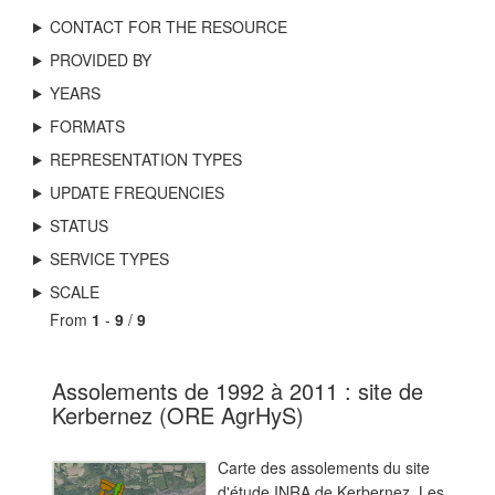
CONTACT FOR THE RESOURCE
PROVIDED BY
YEARS
FORMATS
REPRESENTATION TYPES
UPDATE FREQUENCIES
STATUS
SERVICE TYPES
SCALE
From
1
-
9
/
9
Assolements de 1992 à 2011 : site de
Kerbernez (ORE AgrHyS)
Carte des assolements du site
d'étude INRA de Kerbernez. Les